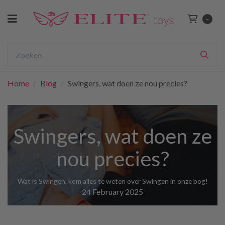
Toggle navigation
-
Winkelwage
bmenu (Voor Haar)
ubmenu (Voor Hem)
Zoeken
Zoe
ubmenu (Voor Koppels)
Home
/
Blog
/
Swingers, wat doen ze nou precies?
ubmenu (BDSM)
bmenu (Drogist)
bmenu (Lingerie & Kleding)
Swingers, wat doen ze
ubmenu (Merken)
nou precies?
bmenu (Sale)
Wat is Swingen, kom alles te weten over Swingen in onze bog!
24 February 2025