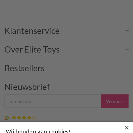
Klantenservice
Over Elite Toys
Bestsellers
Nieuwsbrief
Verstuur
8 / 10
(37 beoordelingen)
×
Wij houden van cookies!