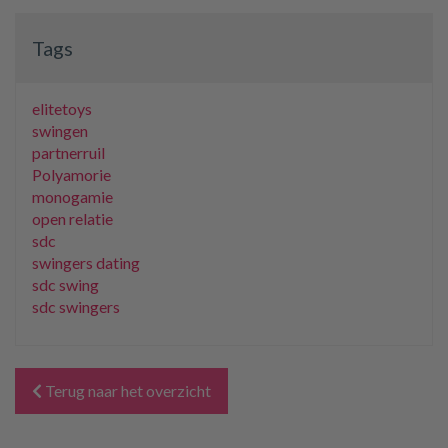
Tags
elitetoys
swingen
partnerruil
Polyamorie
monogamie
open relatie
sdc
swingers dating
sdc swing
sdc swingers
Terug naar het overzicht