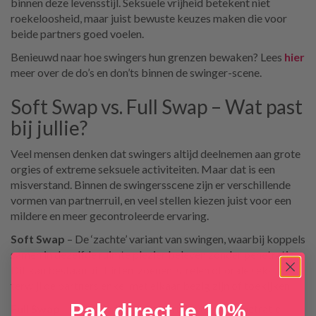
binnen deze levensstijl. Seksuele vrijheid betekent niet
roekeloosheid, maar juist bewuste keuzes maken die voor
beide partners goed voelen.
Benieuwd naar hoe swingers hun grenzen bewaken? Lees
hier
meer over de do’s en don’ts binnen de swinger-scene.
Soft Swap vs. Full Swap – Wat past
bij jullie?
Veel mensen denken dat swingers altijd deelnemen aan grote
orgies of extreme seksuele activiteiten. Maar dat is een
misverstand. Binnen de swingersscene zijn er verschillende
vormen van partnerruil, en veel stellen kiezen juist voor een
mildere en meer gecontroleerde ervaring.
Soft Swap
– De ‘zachte’ variant van swingen, waarbij koppels
samen in dezelfde ruimte plezier beleven zonder penetratie.
Dit kan bestaan uit flirten, zoenen, strelen of orale seks,
terwijl de partners enkel met elkaar bezig zijn of toekijken.
Pak direct je 10%
Full Swap
– De ‘volledige’ partnerruil, waarbij penetratie