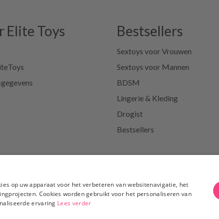
 Elite Toys
Bestsellers
Sextoys voor Vrouwen
iteToys
Sextoys voor Mannen
sgegevens
BDSM
Lingerie & Kleding
Drogist
Bestsellers
kosten, gratis verzending
vanaf €50
100% Discrete
ve
kies op uw apparaat voor het verbeteren van websitenavigatie, het
ingprojecten. Cookies worden gebruikt voor het personaliseren van
onaliseerde ervaring
Lees verder