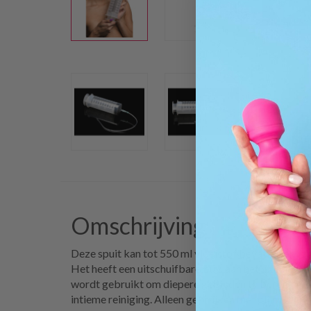
Omschrijving
Deze spuit kan tot 550 ml vloeistof bevatten en is
Het heeft een uitschuifbare buis aan het uiteinde, 
wordt gebruikt om diepere gebieden te bereiken. P
intieme reiniging. Alleen gebruiken met glijmiddel