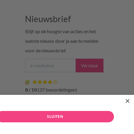
Nieuwsbrief
Blijf op de hoogte van acties en het
laatste nieuws door je aan te melden
voor de nieuwsbrief.
Verstuur
8 / 10
(37 beoordelingen)
×
rzending
Bezorgen
niet bij de buren
SLUITEN