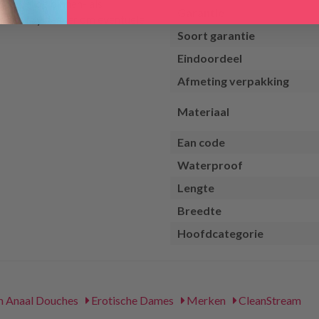
g zowel de binnen- als
Garantie
n een toycleaner om eventuele
Soort garantie
Eindoordeel
Afmeting verpakking
Materiaal
Ean code
Waterproof
Lengte
Breedte
Hoofdcategorie
m Anaal Douches
Erotische Dames
Merken
CleanStream