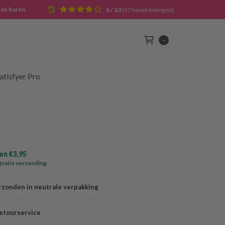
j de buren
8 / 10
(37 beoordelingen)
Zoek
-
Winkelwagen
atisfyer Pro
n €3,95
gratis verzending
rzonden in neutrale verpakking
etourservice