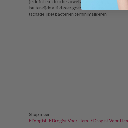
je de intiem douche zowel anaal als vaginaal? Reini
buitenzijde altijd zeer goed met lauwwarm water e
(schadelijke) bacteriën te minimaliseren.
Shop meer
Drogist
Drogist Voor Hem
Drogist Voor He