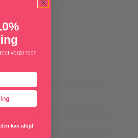
 10%
ing
creet verzonden
ing
AH135
130 g
den kan altijd
CleanStream