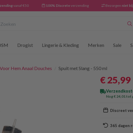
rzending
vanaf €50
100% Discrete
verzending
Bezorgen
niet bi
oeken
DSM
Drogist
Lingerie & Kleding
Merken
Sale
S
 Voor Hem Anaal Douches
/
Spuit met Slang - 550 ml
€ 25
,99
Verzendkoste
Nog € 24
,01
tot 
Discreet ve
365 dagen r