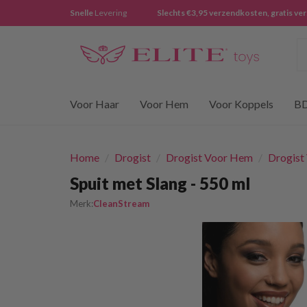
Snelle
Levering
Slechts €3,95 verzendkosten, gratis ve
Z
Voor Haar
Voor Hem
Voor Koppels
B
Home
/
Drogist
/
Drogist Voor Hem
/
Drogist
Spuit met Slang - 550 ml
Merk:
CleanStream