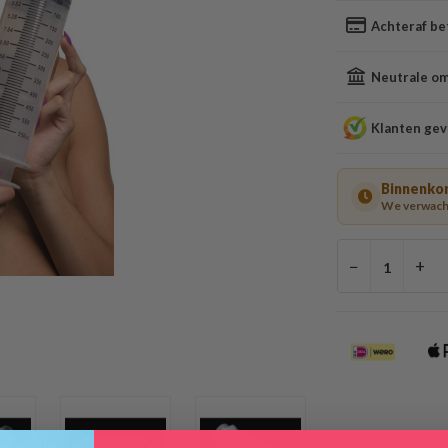
Achteraf be
Neutrale oms
Klanten gev
Binnenkor
We verwacht
−
+