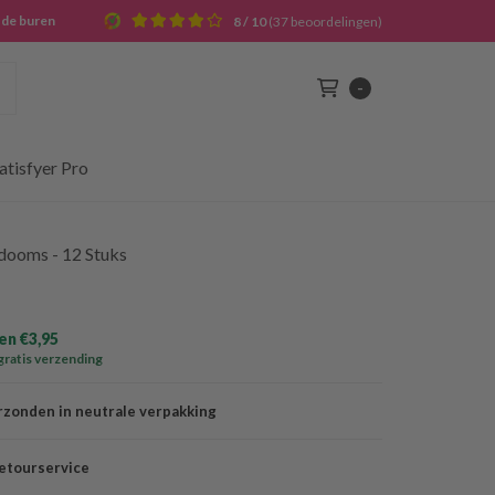
j de buren
8 / 10
(37 beoordelingen)
Zoek
-
Winkelwagen
atisfyer Pro
ndooms - 12 Stuks
n €3,95
gratis verzending
rzonden in neutrale verpakking
etourservice