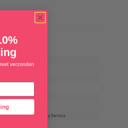
 10%
ing
R1226K
creet verzonden
42 g
Transparant
Unisex
Pasante
ing
Good Warranty Service
5 sterren