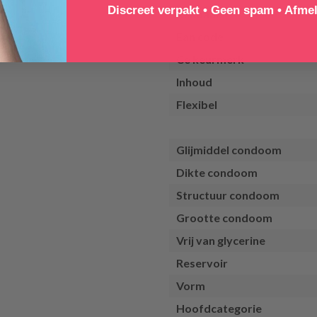
Discreet verpakt • Geen spam • Afmel
Rekbaar
Ean code
Ce keurmerk
Inhoud
Flexibel
Glijmiddel condoom
Dikte condoom
Structuur condoom
Grootte condoom
Vrij van glycerine
Reservoir
Vorm
Hoofdcategorie