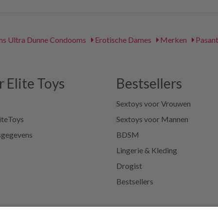
s Ultra Dunne Condooms
Erotische Dames
Merken
Pasan
 Elite Toys
Bestsellers
Sextoys voor Vrouwen
iteToys
Sextoys voor Mannen
sgegevens
BDSM
Lingerie & Kleding
Drogist
Bestsellers