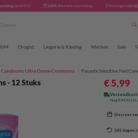
rzending
vanaf €50
100% Discrete
verzending
Bezorgen
niet bi
oeken
DSM
Drogist
Lingerie & Kleding
Merken
Sale
S
t Condooms Ultra Dunne Condooms
/
Pasante Sensitive Feel Co
€ 5
,99
s - 12 Stuks
Verzendkoste
Nog € 44
,01
tot 
Discreet ve
365 dagen r