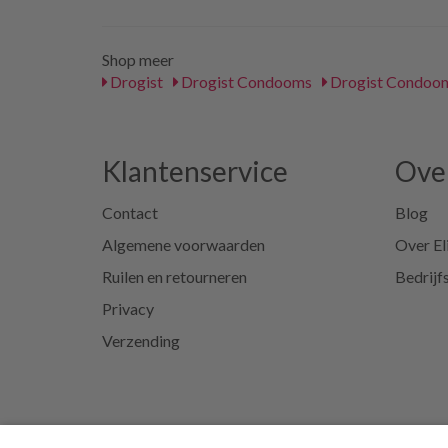
Shop meer
Drogist
Drogist Condooms
Drogist Condoom
Klantenservice
Over
Contact
Blog
Algemene voorwaarden
Over El
Ruilen en retourneren
Bedrijf
Privacy
Verzending