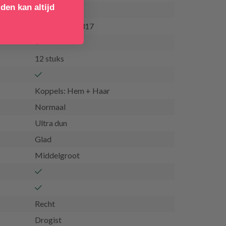
den kan altijd
5060359483317
12 stuks
Koppels: Hem + Haar
Normaal
Ultra dun
Glad
Middelgroot
Recht
Drogist