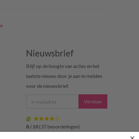
te
Nieuwsbrief
Blijf op de hoogte van acties en het
laatste nieuws door je aan te melden
voor de nieuwsbrief.
Verstuur
8 / 10
(37 beoordelingen)
×