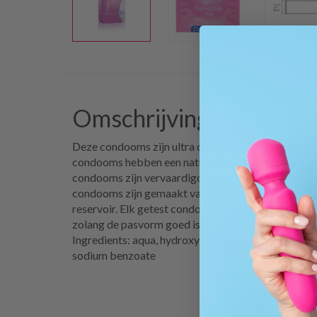
Omschrijving
Deze condooms zijn ultra dun en zorgen daardoor v
condooms hebben een natuurlijke kleur en het pak
condooms zijn vervaardigd en getest volgens de h
condooms zijn gemaakt van natuurlijk latex, voorzi
reservoir. Elk getest condoom is geschikt voor vagi
zolang de pasvorm goed is en er voldoende geschik
Ingredients: aqua, hydroxyethylcellulose, citric aci
sodium benzoate