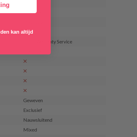
Zwart
ing
Voor Haar
Obsessive
den kan altijd
Good Warranty Service
Handwas
Geweven
Exclusief
Nauwsluitend
Mixed