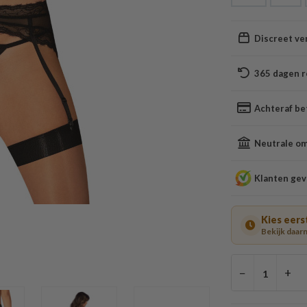
Discreet ve
365 dagen r
Achteraf be
Neutrale oms
Klanten gev
Kies eers
Bekijk daarn
−
+