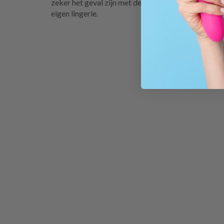
zeker het geval zijn met deze jarretelgordel die pe
eigen lingerie.