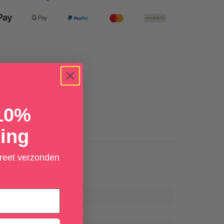
 10%
ing
creet verzonden
-
85 g