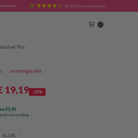
j de buren
8 / 10
(37 beoordelingen)
Zoek
-
Winkelwagen
atisfyer Pro
es
/
Jarretelgordels
/
€ 19
,19
-20%
n €3,95
gratis verzending
XL/2XL