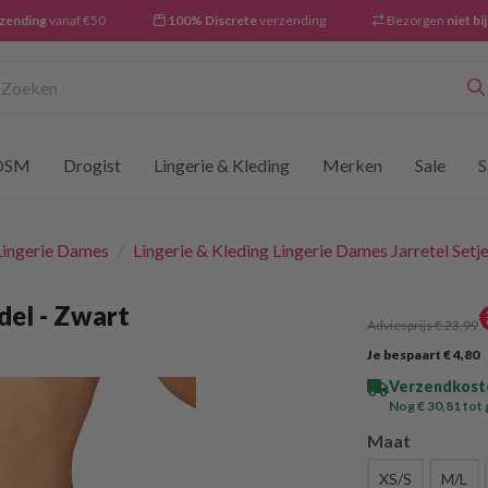
rzending
vanaf €50
100% Discrete
verzending
Bezorgen
niet bi
oeken
DSM
Drogist
Lingerie & Kleding
Merken
Sale
S
 Lingerie Dames
/
Lingerie & Kleding Lingerie Dames Jarretel Setj
del - Zwart
Adviesprijs € 23
,99
Je bespaart € 4
,80
Verzendkoste
Nog € 30
,81
tot 
Maat
XS/S
M/L