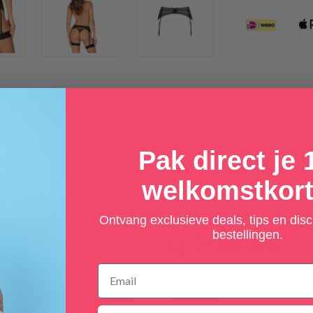
Pak direct je
welkomstkort
Ontvang exclusieve deals, tips en dis
bestellingen.
Specificaties
ërt met de juist gekozen
Artikelnummer
de slaapkamer, en geur van je
Gewicht
nt van de aandacht en dat zal