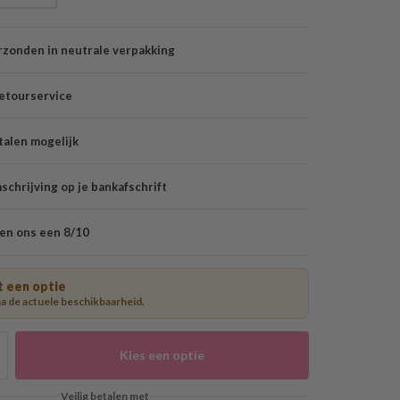
rzonden in neutrale verpakking
etourservice
talen mogelijk
chrijving op je bankafschrift
en ons een 8/10
t een optie
a de actuele beschikbaarheid.
Kies een optie
Veilig betalen met