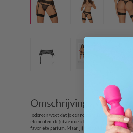
Omschrijving
Iedereen weet dat je een romantisch atmosfeer cre
elementen, de juiste muziek, brandende kaarsjes in 
favoriete parfum. Maar, jij bent altijd het middelpu