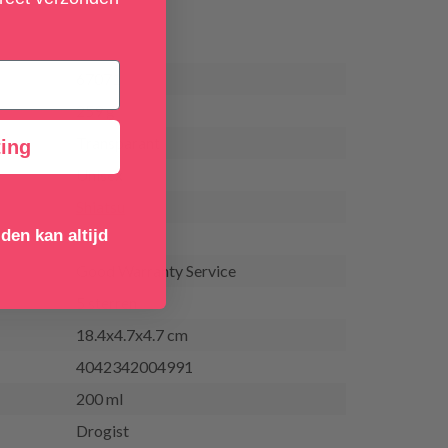
67071
259 g
Transparant
ing
Unisex
Shiatsu
den kan altijd
Good Warranty Service
5 sterren
18.4x4.7x4.7 cm
4042342004991
200 ml
Drogist