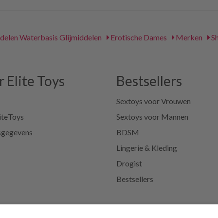
delen Waterbasis Glijmiddelen
Erotische Dames
Merken
Sh
 Elite Toys
Bestsellers
Sextoys voor Vrouwen
iteToys
Sextoys voor Mannen
sgegevens
BDSM
Lingerie & Kleding
Drogist
Bestsellers