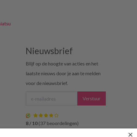
iatsu
Nieuwsbrief
Blijf op de hoogte van acties en het
laatste nieuws door je aan te melden
voor de nieuwsbrief.
Verstuur
8 / 10
(37 beoordelingen)
×