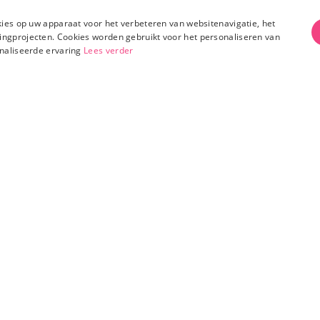
kosten, gratis verzending
vanaf €50
100% Discrete
ve
kies op uw apparaat voor het verbeteren van websitenavigatie, het
ingprojecten. Cookies worden gebruikt voor het personaliseren van
onaliseerde ervaring
Lees verder