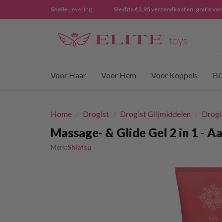
Snelle
Levering
Slechts €3,95 verzendkosten, gratis ve
Z
Voor Haar
Voor Hem
Voor Koppels
B
Home
/
Drogist
/
Drogist Glijmiddelen
/
Drogi
Massage- & Glide Gel 2 in 1 - A
Merk:
Shiatsu