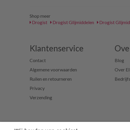
Shop meer
Drogist
Drogist Glijmiddelen
Drogist Glijmid
Klantenservice
Over
Contact
Blog
Algemene voorwaarden
Over El
Ruilen en retourneren
Bedrijf
Privacy
Verzending