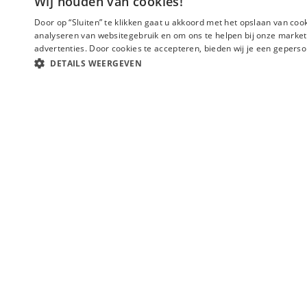
Wij houden van cookies!
Snelle
Levering
Slechts €3,95 verzend
Door op “Sluiten” te klikken gaat u akkoord met het opslaan van coo
analyseren van websitegebruik en om ons te helpen bij onze market
advertenties. Door cookies te accepteren, bieden wij je een gepers
© 2026 - Elitetoys.nl.
DETAILS WEERGEVEN