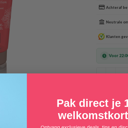
Achteraf be
Neutrale oms
Klanten gev
Voor 22:0
−
+
Pak direct je
welkomstkort
Ontvang exclusieve deals, tips en dis