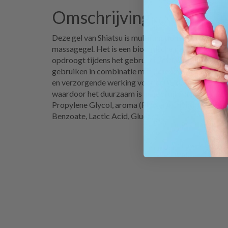
Omschrijving
Deze gel van Shiatsu is multifunctioneel, je kunt het
massagegel. Het is een biologische gel op waterbasi
opdroogt tijdens het gebruik. Omdat het een gel op
gebruiken in combinatie met (latex)condooms. Daa
en verzorgende werking voor de huid. De 2 in 1 Gel
waardoor het duurzaam is in gebruik. Ingrediënten:
Propylene Glycol, aroma (Flower), Chondrus Crisp
Benzoate, Lactic Acid, Glucose