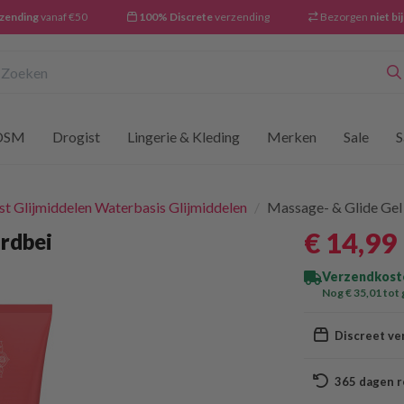
rzending
vanaf €50
100% Discrete
verzending
Bezorgen
niet bi
oeken
DSM
Drogist
Lingerie & Kleding
Merken
Sale
S
st Glijmiddelen Waterbasis Glijmiddelen
/
Massage- & Glide Gel 
€ 14
,99
ardbei
Verzendkoste
Nog € 35
,01
tot 
Discreet ve
365 dagen r