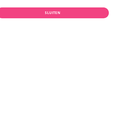
rzending
Bezorgen
niet bij de buren
SLUITEN