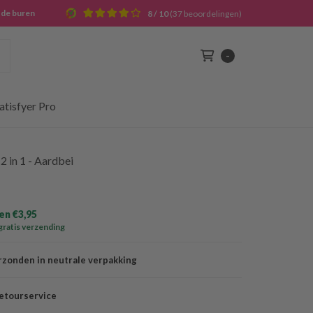
j de buren
8 / 10
(37 beoordelingen)
Zoek
-
Winkelwagen
atisfyer Pro
2 in 1 - Aardbei
n €3,95
gratis verzending
rzonden in neutrale verpakking
etourservice