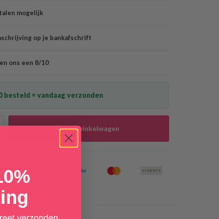
talen mogelijk
chrijving op je bankafschrift
en ons een 8/10
0 besteld = vandaag verzonden
In winkelwagen
Veilig betalen met
 10%
ing
creet verzonden