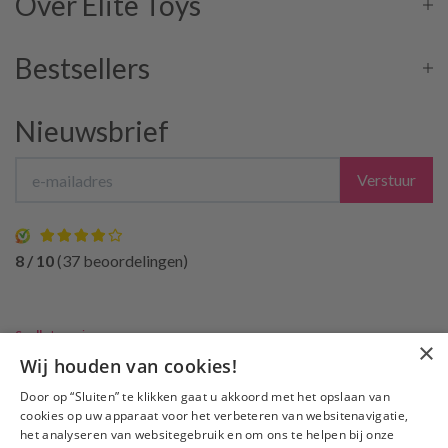
Over Elite Toys
Bestsellers
Nieuwsbrief
Verstuur
8 / 10
(37 beoordelingen)
Snelle
Levering
×
Slechts €3,95 verzendkosten, gratis verzending
vanaf €50
Wij houden van cookies!
100% Discrete
verzending
Door op “Sluiten” te klikken gaat u akkoord met het opslaan van
Bezorgen
niet bij de buren
cookies op uw apparaat voor het verbeteren van websitenavigatie,
het analyseren van websitegebruik en om ons te helpen bij onze