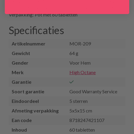
22% Zn (20 mg, 74,8% RI*). Hulpstoffen: E341, E460,
E551, E572. *RI = Referentie Inname. Allergenen: Mais.
Verpakking: Pot met 60 tabletten
Specificaties
Artikelnummer
MOR-209
Gewicht
64 g
Gender
Voor Hem
Merk
High Octane
Garantie
Soort garantie
Good Warranty Service
Eindoordeel
5 sterren
Afmeting verpakking
5x5x15 cm
Ean code
8718247421107
Inhoud
60 tabletten