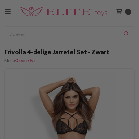
Toggle navigation
-
Winkelwage
bmenu (Voor Haar)
ubmenu (Voor Hem)
Zoeken
Zoe
ubmenu (Voor Koppels)
Frivolla 4-delige Jarretel Set - Zwart
ubmenu (BDSM)
Merk:
Obsessive
bmenu (Drogist)
bmenu (Lingerie & Kleding)
ubmenu (Merken)
bmenu (Sale)