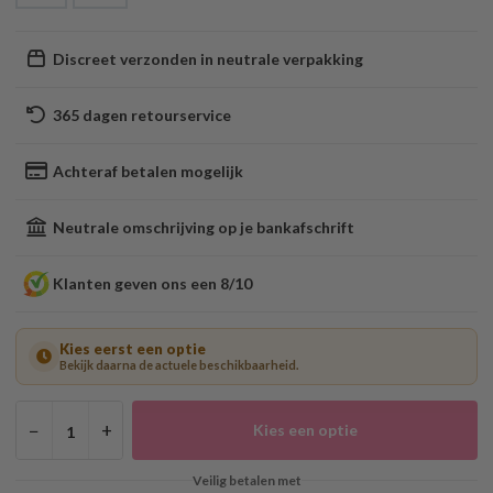
Discreet verzonden in neutrale verpakking
365 dagen retourservice
Achteraf betalen mogelijk
Neutrale omschrijving op je bankafschrift
Klanten geven ons een 8/10
Kies eerst een optie
Bekijk daarna de actuele beschikbaarheid.
−
+
Kies een optie
Veilig betalen met