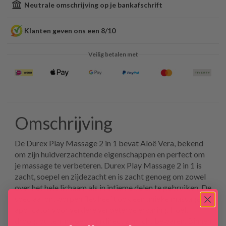
Neutrale omschrijving op je bankafschrift
Klanten geven ons een 8/10
Veilig betalen met
Omschrijving
De Durex Play Massage 2 in 1 bevat Aloë Vera, bekend
om zijn huidverzachtende eigenschappen en perfect om
je massage te verbeteren. Durex Play Massage 2 in 1 is
zacht, soepel en zijdezacht en is zacht genoeg om zowel
over het hele lichaam als in intieme delen te gebruiken. De
speciaal ontworpen fles heeft ook een unieke massage-
applicator voor verdere verbeterde ervaring. Koel,
droog, buiten invloed van direct zonlicht bewaren. Binnen