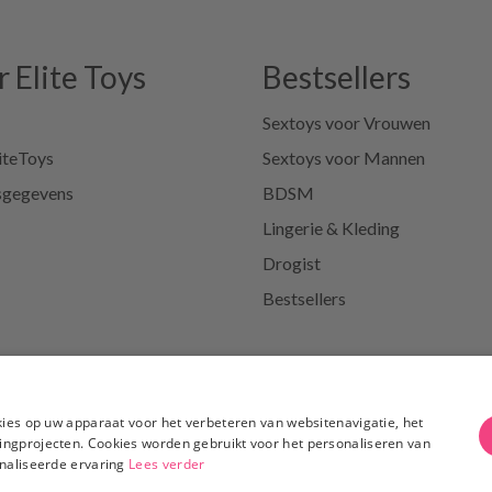
 Elite Toys
Bestsellers
Sextoys voor Vrouwen
iteToys
Sextoys voor Mannen
sgegevens
BDSM
Lingerie & Kleding
Drogist
Bestsellers
kosten, gratis verzending
vanaf €50
100% Discrete
ve
kies op uw apparaat voor het verbeteren van websitenavigatie, het
ingprojecten. Cookies worden gebruikt voor het personaliseren van
onaliseerde ervaring
Lees verder