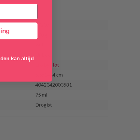
77207
ing
100 g
Wit
Unisex
den kan altijd
Ero by Hot
5.5x14x4 cm
4042342003581
75 ml
Drogist