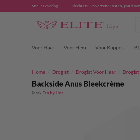
Snelle
Levering
Slechts €3,95 verzendkosten, gratis ve
Z
Voor Haar
Voor Hem
Voor Koppels
B
Home
/
Drogist
/
Drogist Voor Haar
/
Drogist
Backside Anus Bleekcrème
Merk:
Ero by Hot