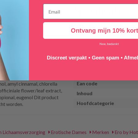
Specificaties
et de Backside anus
Artikelnummer
ondom je anus bleken. De crème
Ontvang mijn 10% kort
Gewicht
orgend. Zo heb je binnen de
t gebruik bij roodheid, een
Kleur
Nee, bedankt
uct niet op een beschadigde
Gender
hillen. Ingrediënten: aqua
Discreet verpakt • Geen spam • Afmel
arate, isohexadecane, ceteareth-
Merk
l denta., tocopheryl acetate,
Afmeting verpakking
benzyl alcohol, allantoin,
Ean code
ol, amyl cinnamal, chlorella
fficiniale flower/leaf extract,
Inhoud
opional, eugenol Dit product
Hoofdcategorie
cht worden.
 Lichaamsverzorging
Erotische Dames
Merken
Ero by Hot