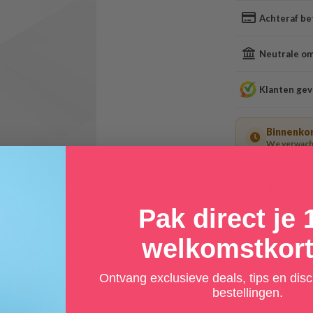
Achteraf be
Neutrale oms
Klanten gev
Binnenkor
We verwacht
−
+
Pak direct je
welkomstkort
Ontvang exclusieve deals, tips en dis
bestellingen.