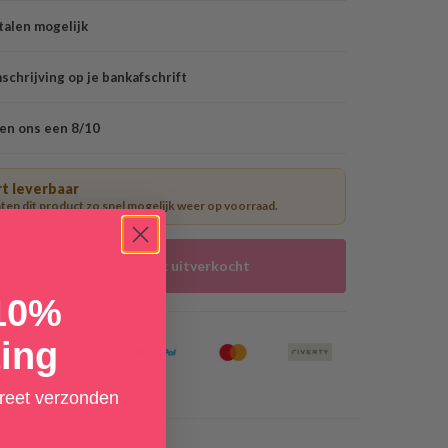
talen mogelijk
chrijving op je bankafschrift
en ons een 8/10
t leverbaar
en dit product zo snel mogelijk weer op voorraad.
Tijdelijk uitverkocht
 10%
Veilig betalen met
ing
creet verzonden