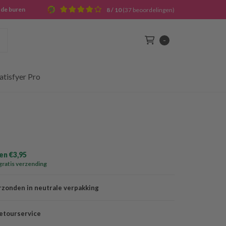
j de buren
8 / 10
(37 beoordelingen)
Zoek
-
Winkelwagen
atisfyer Pro
n €3,95
gratis verzending
rzonden in neutrale verpakking
etourservice