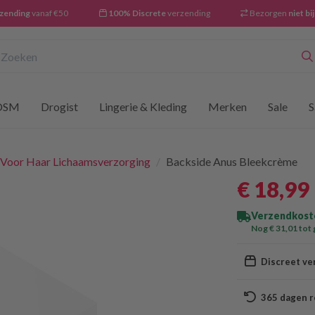
rzending
vanaf €50
100% Discrete
verzending
Bezorgen
niet bi
oeken
DSM
Drogist
Lingerie & Kleding
Merken
Sale
S
 Voor Haar Lichaamsverzorging
/
Backside Anus Bleekcrème
€ 18
,99
Verzendkoste
Nog € 31
,01
tot 
Discreet ve
365 dagen r