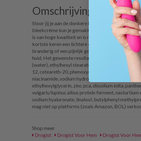
Omschrijving
Stoor jij je aan de donkere huid rondom je anus? M
bleekcrème kun je gemakkelijk en veilig de huid r
is van hoge kwaliteit en is naast effectief ook verz
kortste keren een lichtere en soepele huid! Stop he
branderig of een pijnlijk gevoel. Gebruik het prod
huid. Het gewenste resultaat kan per persoon versc
(water), ethylhexyl stearate, glycerin, glyceryl ste
12, ceteareth-20, phenoxyethanol, carbomer, alcoho
niacinamide, sodium hydroxide, parfum (fragrance), 
ethylhexylglycerin, zinc pca, disodium edta, panthen
vulgaris/lupinus albus protein ferment, nasturtium o
sodium hyaluronate, linalool, butylphenyl methylpr
mag niet op platforms (zoals Amazon, BOL) verko
Shop meer
Drogist
Drogist Voor Hem
Drogist Voor Hem