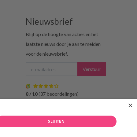
Nieuwsbrief
Blijf op de hoogte van acties en het
laatste nieuws door je aan te melden
voor de nieuwsbrief.
Verstuur
8 / 10
(37 beoordelingen)
×
rzending
Bezorgen
niet bij de buren
SLUITEN