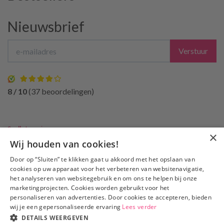
Nieuwsbrief
Verstuur
8 / 10
(37 beoordelingen)
Snelle
Levering
×
Slechts €3,95 verzendkosten, gratis verzending
vanaf €50
Wij houden van cookies!
100% Discrete
verzending
Door op “Sluiten” te klikken gaat u akkoord met het opslaan van
Bezorgen
niet bij de buren
cookies op uw apparaat voor het verbeteren van websitenavigatie,
het analyseren van websitegebruik en om ons te helpen bij onze
marketingprojecten. Cookies worden gebruikt voor het
© 2026 - Elitetoys.nl.
personaliseren van advertenties. Door cookies te accepteren, bieden
wij je een gepersonaliseerde ervaring
Lees verder
DETAILS WEERGEVEN