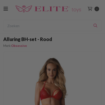
Toggle navigation
-
Winkelwage
bmenu (Voor Haar)
ubmenu (Voor Hem)
Zoeken
Zoe
ubmenu (Voor Koppels)
Alluring BH-set - Rood
ubmenu (BDSM)
Merk:
Obsessive
bmenu (Drogist)
bmenu (Lingerie & Kleding)
ubmenu (Merken)
bmenu (Sale)