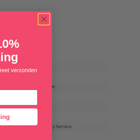
 10%
ing
SA05K
creet verzonden
44 g
Diverse kleuren
Unisex
Pasante
ing
Good Warranty Service
5 sterren