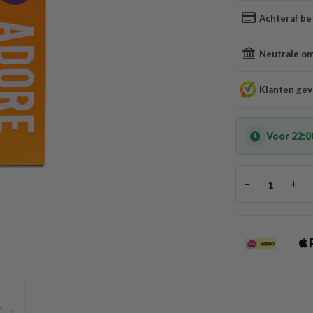
Achteraf be
Neutrale oms
Klanten gev
Voor 22:0
−
+