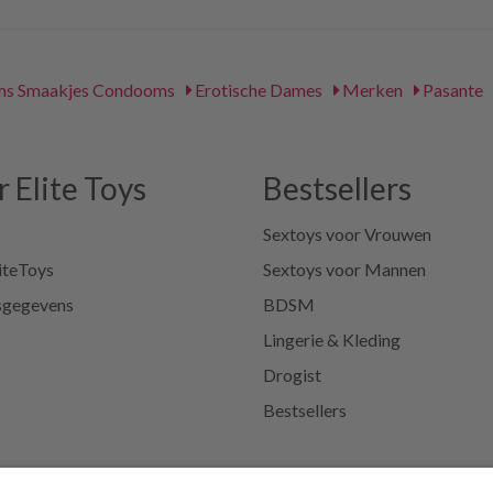
ms Smaakjes Condooms
Erotische Dames
Merken
Pasante
 Elite Toys
Bestsellers
Sextoys voor Vrouwen
iteToys
Sextoys voor Mannen
sgegevens
BDSM
Lingerie & Kleding
Drogist
Bestsellers