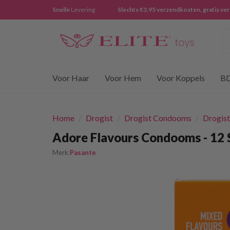
Snelle
Levering
Slechts €3,95 verzendkosten, gratis ve
Z
Voor Haar
Voor Hem
Voor Koppels
B
Home
/
Drogist
/
Drogist Condooms
/
Drogis
Adore Flavours Condooms - 12 
Merk:
Pasante