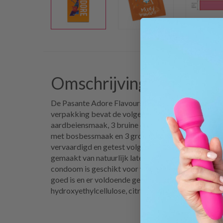
Omschrijving
De Pasante Adore Flavours hebben verschillende k
verpakking bevat de volgende condooms: 3 rode
aardbeiensmaak, 3 bruine condooms met chocola
met bosbessmaak en 3 groene condooms met munt
vervaardigd en getest volgens de hoogste kwalite
gemaakt van natuurlijk latex, voorzien van glijmidde
condoom is geschikt voor vaginaal, oraal en anaal
goed is en er voldoende geschikt glijmiddel gebruik
hydroxyethylcellulose, citric acid, glycerin, pota