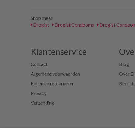
Shop meer
Drogist
Drogist Condooms
Drogist Condoo
Klantenservice
Over
Contact
Blog
Algemene voorwaarden
Over El
Ruilen en retourneren
Bedrijf
Privacy
Verzending