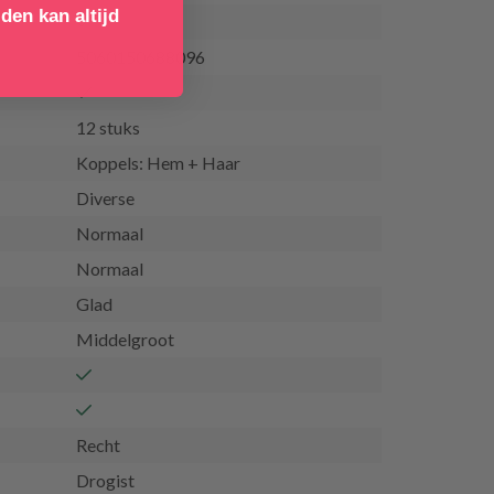
den kan altijd
5060150688096
12 stuks
Koppels: Hem + Haar
Diverse
Normaal
Normaal
Glad
Middelgroot
Recht
Drogist