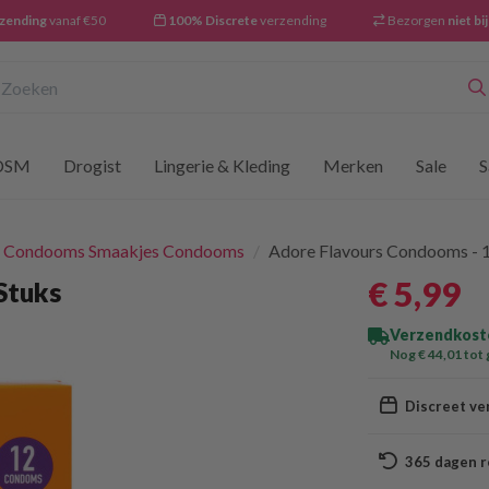
rzending
vanaf €50
100% Discrete
verzending
Bezorgen
niet bi
oeken
DSM
Drogist
Lingerie & Kleding
Merken
Sale
S
t Condooms Smaakjes Condooms
/
Adore Flavours Condooms - 1
€ 5
,99
Stuks
Verzendkoste
Nog € 44
,01
tot 
Discreet ve
365 dagen r