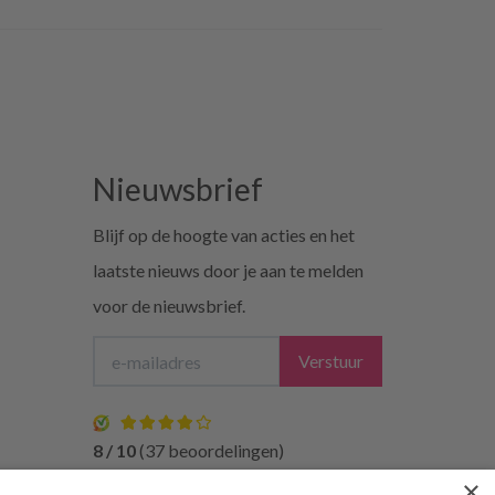
Nieuwsbrief
Blijf op de hoogte van acties en het
laatste nieuws door je aan te melden
voor de nieuwsbrief.
Verstuur
8 / 10
(37 beoordelingen)
×