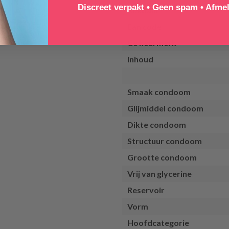
Discreet verpakt • Geen spam • Afmel
Rekbaar
Ean code
Ce keurmerk
Inhoud
Smaak condoom
Glijmiddel condoom
Dikte condoom
Structuur condoom
Grootte condoom
Vrij van glycerine
Reservoir
Vorm
Hoofdcategorie