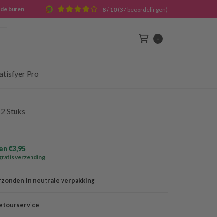
j de buren
8 / 10
(37 beoordelingen)
Zoek
-
Winkelwagen
atisfyer Pro
2 Stuks
n €3,95
gratis verzending
rzonden in neutrale verpakking
etourservice